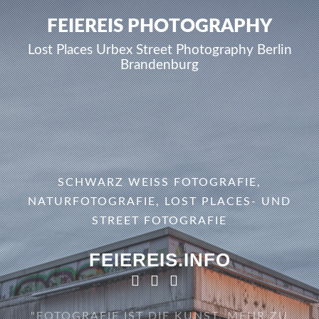
FEIEREIS PHOTOGRAPHY
Lost Places Urbex Street Photography Berlin
Brandenburg
SCHWARZ WEISS FOTOGRAFIE, N
ATURFOTOGRAFIE, LOST PLACES- UND S
TREET FOTOGRAFIE
FEIEREIS.INFO
"FOTOGRAFIE IST DIE KUNST, MEHR ZU