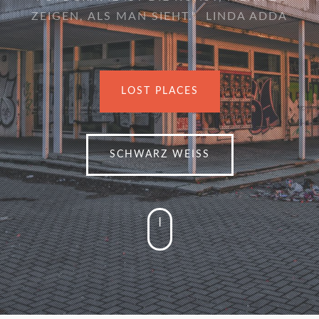
ZEIGEN, ALS MAN SIEHT." LINDA ADDA
LOST PLACES
SCHWARZ WEISS
|