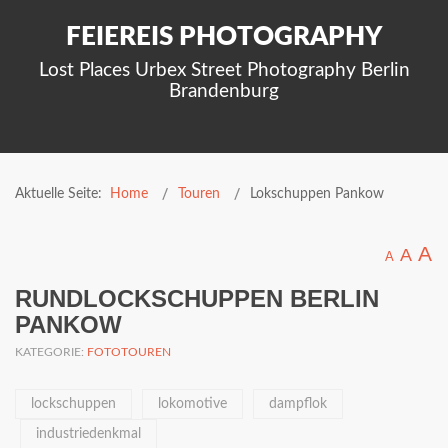
FEIEREIS PHOTOGRAPHY
Lost Places Urbex Street Photography Berlin
Brandenburg
Aktuelle Seite:
Home
Touren
Lokschuppen Pankow
A
A
A
RUNDLOCKSCHUPPEN BERLIN
PANKOW
KATEGORIE:
FOTOTOUREN
lockschuppen
lokomotive
dampflok
industriedenkmal