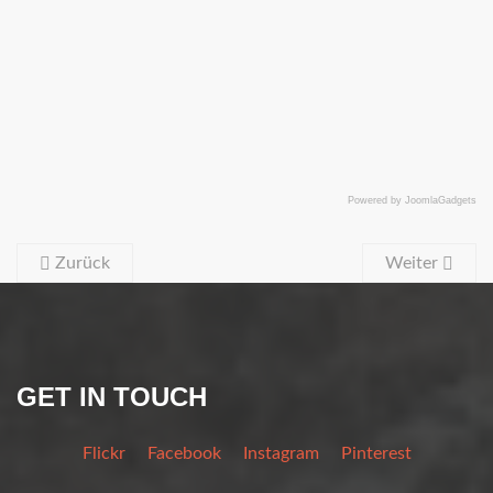
Powered by JoomlaGadgets
Zurück
Weiter
GET IN TOUCH
Flickr
Facebook
Instagram
Pinterest