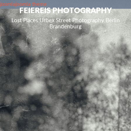
joomla
joomla theme
FEIEREIS PHOTOGRAPHY
Lost Places Urbex Street Photography Berlin
Brandenburg