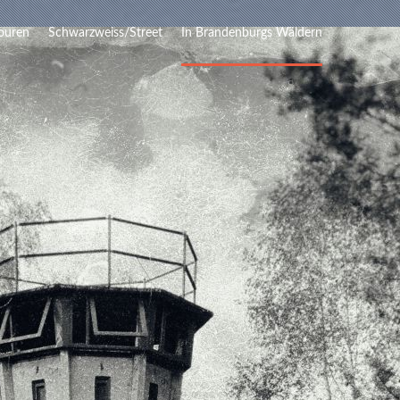
ouren
Schwarzweiss/Street
In Brandenburgs Wäldern