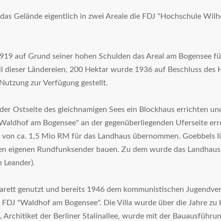
 das Gelände eigentlich in zwei Areale die FDJ "Hochschule Wilh
1919 auf Grund seiner hohen Schulden das Areal am Bogensee fü
Teil dieser Ländereien, 200 Hektar wurde 1936 auf Beschluss des
Nutzung zur Verfügung gestellt.
n der Ostseite des gleichnamigen Sees ein Blockhaus errichten 
Waldhof am Bogensee" an der gegenüberliegenden Uferseite errei
 von ca. 1,5 Mio RM für das Landhaus übernommen. Goebbels ließ
en eigenen Rundfunksender bauen. Zu dem wurde das Landhaus ei
 Leander).
arett genutzt und bereits 1946 dem kommunistischen Jugendve
r FDJ "Waldhof am Bogensee". Die Villa wurde über die Jahre zu
, Architiket der Berliner Stalinallee, wurde mit der Bauausführ