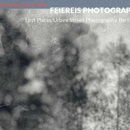
joomla
joomla theme
FEIEREIS PHOTOGRA
Lost Places Urbex Street Photography Ber