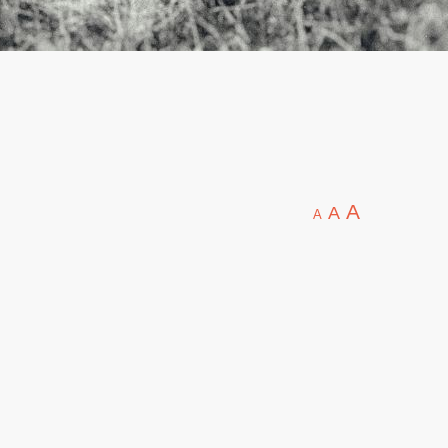
A
A
A