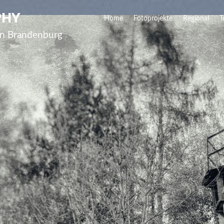
PHY
Home
Fotoprojekte
Regional
T
lin Brandenburg