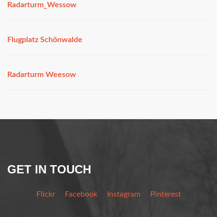
Radarturm_Wessow
Flugplatz Schönwalde
Radarturm Weesow
GET IN TOUCH
Flickr
Facebook
Instagram
Pinterest