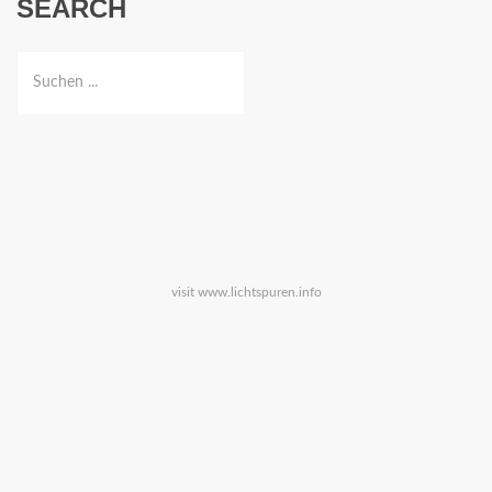
SEARCH
visit
www.lichtspuren.info