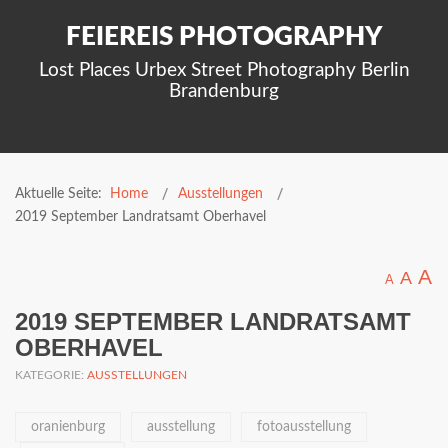
FEIEREIS PHOTOGRAPHY
Lost Places Urbex Street Photography Berlin
Brandenburg
Aktuelle Seite:
Home
Ausstellungen
2019 September Landratsamt Oberhavel
A
A
A
2019 SEPTEMBER LANDRATSAMT
OBERHAVEL
KATEGORIE:
AUSSTELLUNGEN
oranienburg
ausstellung
fotoausstellung