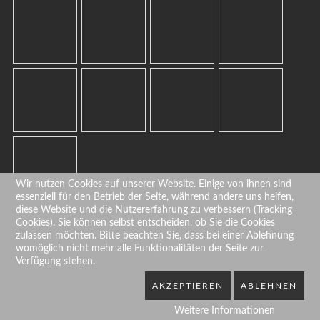
Wir nutzen Cookies auf unserer Website. Einige von ihnen sind
essenziell für den Betrieb der Seite, während andere uns helfen,
diese Website und die Nutzererfahrung zu verbessern (Tracking
Cookies). Sie können selbst entscheiden, ob Sie die Cookies
zulassen möchten. Bitte beachten Sie, dass bei einer Ablehnung
womöglich nicht mehr alle Funktionalitäten der Seite zur
Verfügung stehen.
visit
www.lichtspuren.info
AKZEPTIEREN
ABLEHNEN
Weitere Informationen