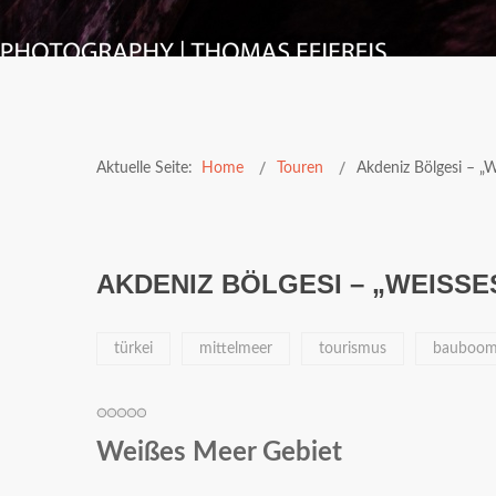
Aktuelle Seite:
Home
Touren
Akdeniz Bölgesi – „
AKDENIZ BÖLGESI – „WEISSE
türkei
mittelmeer
tourismus
bauboo
Weißes Meer Gebiet