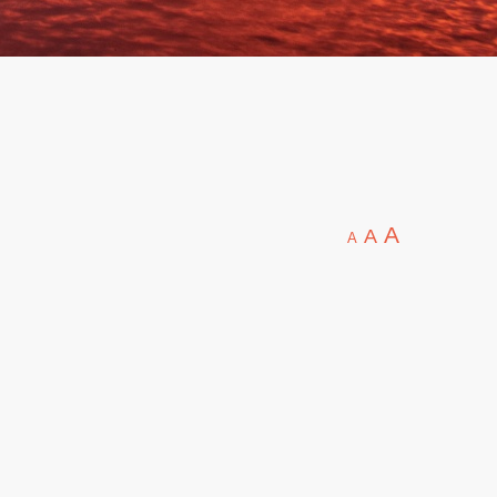
A
A
A