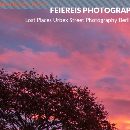
joomla
joomla theme
FEIEREIS PHOTOGRA
Lost Places Urbex Street Photography Ber