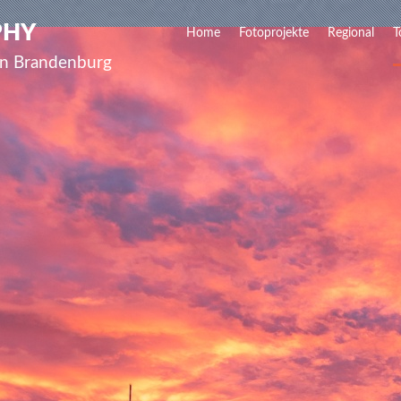
PHY
Home
Fotoprojekte
Regional
T
lin Brandenburg