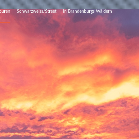
ouren
Schwarzweiss/Street
In Brandenburgs Wäldern