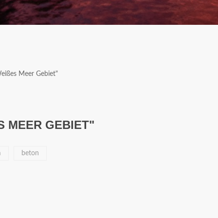
Weißes Meer Gebiet"
S MEER GEBIET"
m
beton