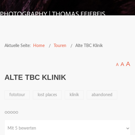
Aktuelle Seite:
Home
Touren
Alte TBC Klinik
A
A
A
ALTE TBC KLINIK
fototour
lost places
klinik
abandoned