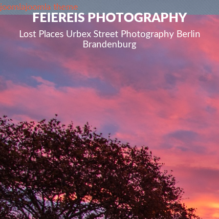
joomla
joomla theme
FEIEREIS PHOTOGRAPHY
Lost Places Urbex Street Photography Berlin
Brandenburg