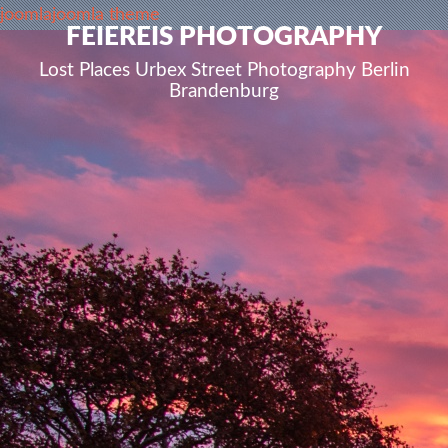
joomla
joomla theme
FEIEREIS PHOTOGRAPHY
Lost Places Urbex Street Photography Berlin
Brandenburg