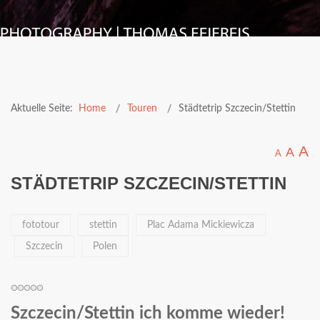
Aktuelle Seite:
Home
Touren
Städtetrip Szczecin/Stettin
A
A
A
STÄDTETRIP SZCZECIN/STETTIN
fototour
stettin
Plac Adama Mickiewicza
Szczecin
Polen
Szczecin/Stettin ich komme wieder!