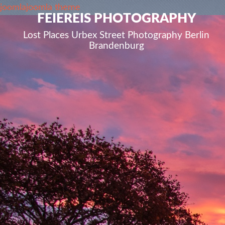
joomla
joomla theme
FEIEREIS PHOTOGRAPHY
Lost Places Urbex Street Photography Berlin
Brandenburg