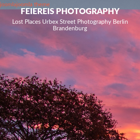
joomla
joomla theme
FEIEREIS PHOTOGRAPHY
Lost Places Urbex Street Photography Berlin
Brandenburg