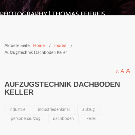
Aktuelle Seite:
Home
Touren
Aufzugstechnik Dachboden Keller
A
A
A
AUFZUGSTECHNIK DACHBODEN
KELLER
industrie
industriedenkmal
aufzug
personenaufzug
dachboden
keller